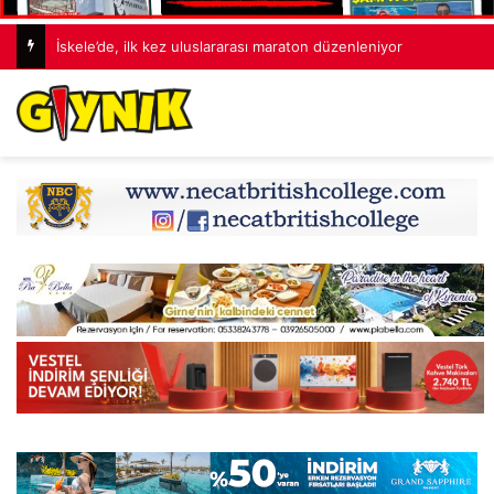
İskele’de, ilk kez uluslararası maraton düzenleniyor