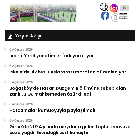
Yayın Akışı
6 Ağustos 2026
İncirli: Yerel yönetimler fark yaratıyor
6 Ağustos 2026
İskele’de, ilk kez uluslararası maraton düzenleniyor
6 Ağustos 2026
Boğazköy’de Hasan Düzgen’in ölümüne sebep olan
zanlı J.P.A. mahkemeden özür diledi
6 Ağustos 2026
Harcamalar kamuoyuyla paylaşılmalı!
6 Ağustos 2026
Girne’de 2024 yılında meydana gelen toplu tecavüze
ceza yağdı. Esendağli sert konuştu: