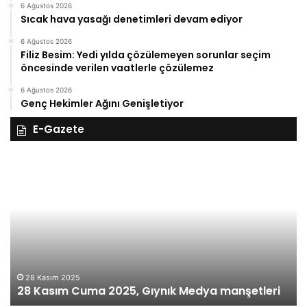
6 Ağustos 2026
Sıcak hava yasağı denetimleri devam ediyor
6 Ağustos 2026
Filiz Besim: Yedi yılda çözülemeyen sorunlar seçim
öncesinde verilen vaatlerle çözülemez
6 Ağustos 2026
Genç Hekimler Ağını Genişletiyor
E-Gazete
28
27
Kasım
Ka
Cuma
Pe
2025,
20
Gıynık
Gı
Medya
M
manşetleri
ma
28 Kasım 2025
28 Kasım Cuma 2025, Gıynık Medya manşetleri