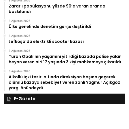
8 Ağustos 2026
Zararlı popülasyonu yüzde 90’a varan oranda
baskılandı
8 Ağustos 2026
Ülke genelinde denetim gerçekleştirildi
8 Ağustos 2026
Lefkoşa’da elektrikli scooter kazası
8 Ağustos 2026
Turan Obalı’nın yaşamını yitirdiği kazada polise yalan
beyan veren biri 17 yaşında 3 kişi mahkemeye çıkarıldı
8 Ağustos 2026
Alkollü içki tesiri altında direksiyon başına geçerek
ölümlü kazaya sebebiyet veren zanlı Yağmur Açıkgöz
yargı önündeydi
E-Gazete
28
27
Kasım
Ka
Cuma
Pe