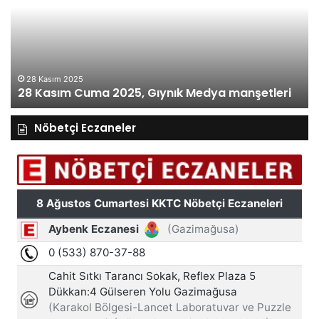
2025,
20
Gıynık
Gı
Medya
M
manşetleri
ma
28 Kasım 2025
28 Kasım Cuma 2025, Gıynık Medya manşetleri
Nöbetçi Eczaneler