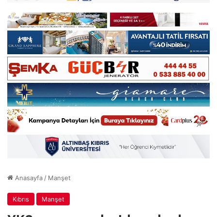
Anasayfa
/
Manşet
Kıbrıs
Manşet