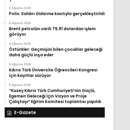
6 Ağustos 2026
Polis: Saldırı öldürme kastıyla gerçekleştirildi
6 Ağustos 2026
Brent petrolün varili 79,91 dolardan işlem
görüyor
6 Ağustos 2026
Öztürkler: Geçmişini bilen çocuklar geleceği
daha güçlü inşa eder
6 Ağustos 2026
Kıbrıs Türk Üniversite Öğrencileri Kongresi
için kayıtlar sürüyor
6 Ağustos 2026
“Kuzey Kıbrıs Türk Cumhuriyeti’nin Güçlü,
Egemen Geleceği İçin Vizyon ve Proje
Çalıştayı” Eğitim Komitesi toplantısı yapıldı
E-Gazete
27
26