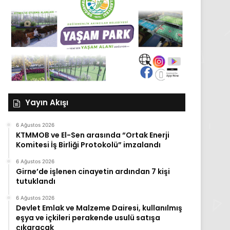
Yayın Akışı
6 Ağustos 2026
KTMMOB ve El-Sen arasında “Ortak Enerji
Komitesi İş Birliği Protokolü” imzalandı
6 Ağustos 2026
Girne’de işlenen cinayetin ardından 7 kişi
tutuklandı
6 Ağustos 2026
Devlet Emlak ve Malzeme Dairesi, kullanılmış
eşya ve içkileri perakende usulü satışa
çıkaracak