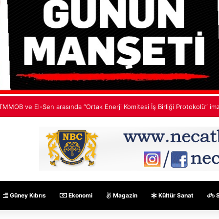
irne’de işlenen cinayetin ardından 7 kişi tutuklandı
Güney Kıbrıs
Ekonomi
Magazin
Kültür Sanat
S