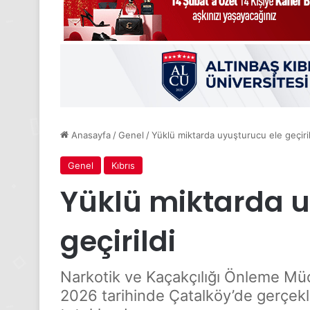
Anasayfa
/
Genel
/
Yüklü miktarda uyuşturucu ele geçiril
Genel
Kıbrıs
Yüklü miktarda u
geçirildi
Narkotik ve Kaçakçılığı Önleme Müd
2026 tarihinde Çatalköy’de gerçekl