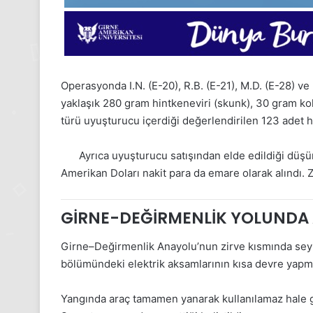
Operasyonda I.N. (E-20), R.B. (E-21), M.D. (E-28) ve 
yaklaşık 280 gram hintkeneviri (skunk), 30 gram 
türü uyuşturucu içerdiği değerlendirilen 123 adet 
Ayrıca uyuşturucu satışından elde edildiği düşü
Amerikan Doları nakit para da emare olarak alındı. Z
GİRNE-DEĞİRMENLİK YOLUNDA 
Girne–Değirmenlik Anayolu’nun zirve kısmında seyi
bölümündeki elektrik aksamlarının kısa devre yapma
Yangında araç tamamen yanarak kullanılamaz hale ge
1