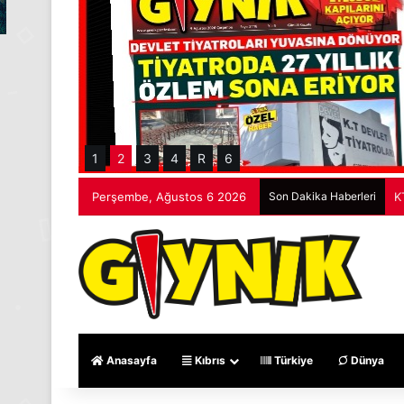
1
2
3
4
R
6
Perşembe, Ağustos 6 2026
Son Dakika Haberleri
G
Anasayfa
Kıbrıs
Türkiye
Dünya