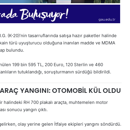
I.G. (K-20)’nin tasarruflarında satışa hazır paketler halinde
kokain türü uyuşturucu olduğuna inanılan madde ve MDMA
hap bulundu.
nülen 199 bin 595 TL, 200 Euro, 120 Sterlin ve 460
anlıların tutuklandığı, soruşturmanın sürdüğü bildirildi.
ARAÇ YANGINI: OTOMOBİL KÜL OLDU
r halindeki RH 700 plakalı araçta, muhtemelen motor
sı sonucu yangın çıktı.
lirken, olay yerine gelen İtfaiye ekipleri yangını söndürdü.
28