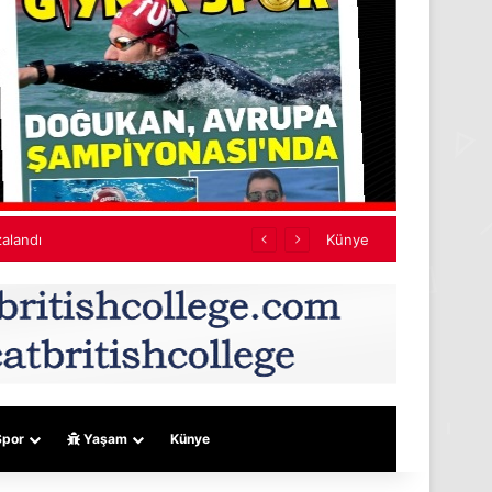
Künye
por
Yaşam
Künye