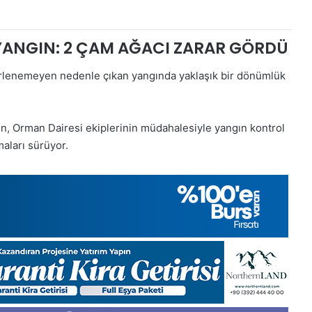
Kasım
Cuma
2025,
YANGIN: 2 ÇAM AĞACI ZARAR GÖRDÜ
Gıynık
Medya
irlenemeyen nedenle çıkan yangında yaklaşık bir dönümlük
manşetleri
28 Kasım 2025
 Gıynık
28 Kasım Cuma 2025, Gıynık
Medya manşetleri
en, Orman Dairesi ekiplerinin müdahalesiyle yangın kontrol
aları sürüyor.