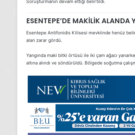
Soruşturmanın devam ettiği belirtildi.
Aralık
Pazartesi
2025,
ESENTEPE’DE MAKİLİK ALANDA 
Gıynık
Medya
Esentepe Antifonidis Kilisesi mevkiinde henüz bel
manşetleri
1 Aralık 2025
alan zarar gördü.
zartesi 2025, Gıynık
1 Aralık Pazartesi 2025,
etleri
Medya manşetleri
Yangında maki bitki örtüsü ile iki çam ağacı yanark
altına alındı ve söndürüldü. Bölgede soğutma çalışm