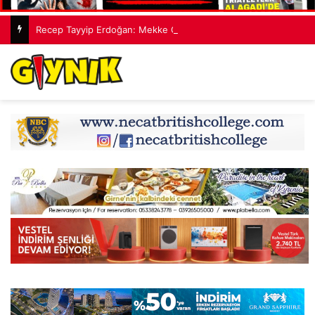
Recep Tayyip Erdoğan: Mekke Ortak Savunma Anlaşması hiçbir ülkeyi hedef almıyor