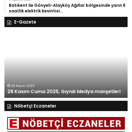
Batıkent ile Gönyeli-Alayköy Ağıllar bölgesinde yarın 6
saatlik elektrik kesintisi…
E-Gazete
28
27
Kasım
Ka
Cuma
Pe
2025,
20
Gıynık
Gı
Medya
M
manşetleri
ma
28 Kasım 2025
28 Kasım Cuma 2025, Gıynık Medya manşetleri
Nöbetçi Eczaneler