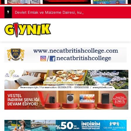
Devlet Emlak ve Malzeme Dairesi, kullanılmış eşya ve içkileri perakende usulü satışa çıkaracak