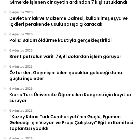
Girne’de işlenen cinayetin ardından 7 kişi tutuklandı
6 Ağustos 2026
Devlet Emlak ve Malzeme Dairesi, kullanılmış eşya ve
içkileri perakende usulü satışa çıkaracak
6 Ağustos 2026
Polis: Saldırı öldürme kastıyla gerçekleştirildi
6 Ağustos 2026
Brent petrolün varili 79,91 dolardan işlem görüyor
6 Ağustos 2026
Öztürkler: Geçmişini bilen çocuklar geleceği daha
güçlü inşa eder
6 Ağustos 2026
Kıbrıs Türk Üniversite Öğrencileri Kongresi için kayıtlar
sürüyor
6 Ağustos 2026
“Kuzey Kıbrıs Türk Cumhuriyeti’nin Güçlü, Egemen
Geleceği İçin Vizyon ve Proje Çalıştayı” Eğitim Komitesi
toplantısı yapıldı
6 Ağustos 2026