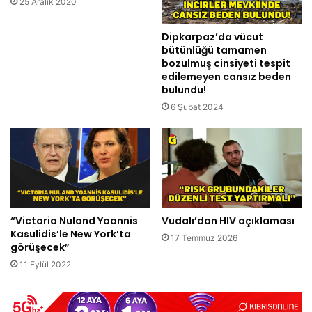
25 Aralık 2020
Dipkarpaz’da vücut
bütünlüğü tamamen
bozulmuş cinsiyeti tespit
edilemeyen cansız beden
bulundu!
6 Şubat 2024
“Victoria Nuland Yoannis
Vudalı’dan HIV açıklaması
Kasulidis’le New York’ta
17 Temmuz 2026
görüşecek”
11 Eylül 2022