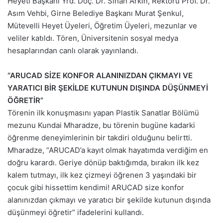
Heyeti Başkanı Yrd. Doç. Dr. Sinan Arkın, Rektörü Prof. Dr.
Asım Vehbi, Girne Belediye Başkanı Murat Şenkul,
Mütevelli Heyet Üyeleri, Öğretim Üyeleri, mezunlar ve
veliler katıldı. Tören, Üniversitenin sosyal medya
hesaplarından canlı olarak yayınlandı.
“ARUCAD SİZE KONFOR ALANINIZDAN ÇIKMAYI VE
YARATICI BİR ŞEKİLDE KUTUNUN DIŞINDA DÜŞÜNMEYİ
ÖĞRETİR”
Törenin ilk konuşmasını yapan Plastik Sanatlar Bölümü
mezunu Kundai Mharadze, bu törenin bugüne kadarki
öğrenme deneyimlerinin bir takdiri olduğunu belirtti.
Mharadze, “ARUCAD’a kayıt olmak hayatımda verdiğim en
doğru karardı. Geriye dönüp baktığımda, bırakın ilk kez
kalem tutmayı, ilk kez çizmeyi öğrenen 3 yaşındaki bir
çocuk gibi hissettim kendimi! ARUCAD size konfor
alanınızdan çıkmayı ve yaratıcı bir şekilde kutunun dışında
düşünmeyi öğretir” ifadelerini kullandı.