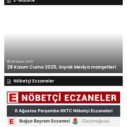
E-Gazete
27
26
Kasım
Ka
Perşembe
Ça
2025,
Gı
Gıynık
M
Medya
ma
manşetleri
27 Kasım 2025
27 Kasım Perşembe 2025, Gıynık Medya
manşetleri
Nöbetçi Eczaneler