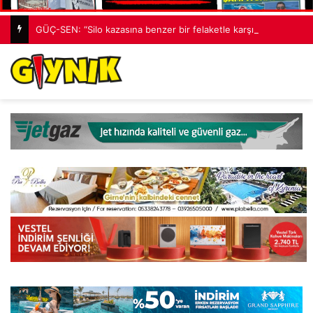
GÜÇ-SEN: “Silo kazasına benzer bir felaketle karşı karşıya kalınmaması adına harekete geçtik”