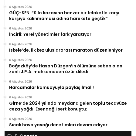
6 Ağustos 2026
GÜÇ-SEN: “Silo kazasına benzer bir felaketle karşı
karşıya kalınmaması adına harekete geçtik”
6 Ağustos 2026
İncirli: Yerel yönetimler fark yaratıyor
6 Ağustos 2026
İskele’de, ilk kez uluslararası maraton düzenleniyor
6 Ağustos 2026
Boğazköy’de Hasan Düzgen’in ölümüne sebep olan
zanlı J.P.A. mahkemeden özür diledi
6 Ağustos 2026
Harcamalar kamuoyuyla paylaşılmalı!
6 Ağustos 2026
Girne’de 2024 yılında meydana gelen toplu tecavüze
ceza yağdı. Esendağli sert konuştu:
6 Ağustos 2026
Sıcak hava yasağı denetimleri devam ediyor