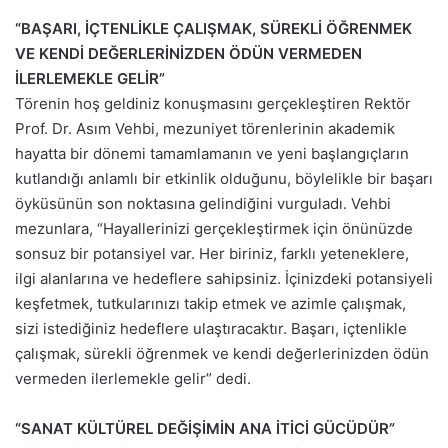
“BAŞARI, İÇTENLİKLE ÇALIŞMAK, SÜREKLİ ÖĞRENMEK
VE KENDİ DEĞERLERİNİZDEN ÖDÜN VERMEDEN
İLERLEMEKLE GELİR”
Törenin hoş geldiniz konuşmasını gerçekleştiren Rektör
Prof. Dr. Asım Vehbi, mezuniyet törenlerinin akademik
hayatta bir dönemi tamamlamanın ve yeni başlangıçların
kutlandığı anlamlı bir etkinlik olduğunu, böylelikle bir başarı
öyküsünün son noktasına gelindiğini vurguladı. Vehbi
mezunlara, “Hayallerinizi gerçekleştirmek için önünüzde
sonsuz bir potansiyel var. Her biriniz, farklı yeteneklere,
ilgi alanlarına ve hedeflere sahipsiniz. İçinizdeki potansiyeli
keşfetmek, tutkularınızı takip etmek ve azimle çalışmak,
sizi istediğiniz hedeflere ulaştıracaktır. Başarı, içtenlikle
çalışmak, sürekli öğrenmek ve kendi değerlerinizden ödün
vermeden ilerlemekle gelir” dedi.
“SANAT KÜLTÜREL DEĞİŞİMİN ANA İTİCİ GÜCÜDÜR”