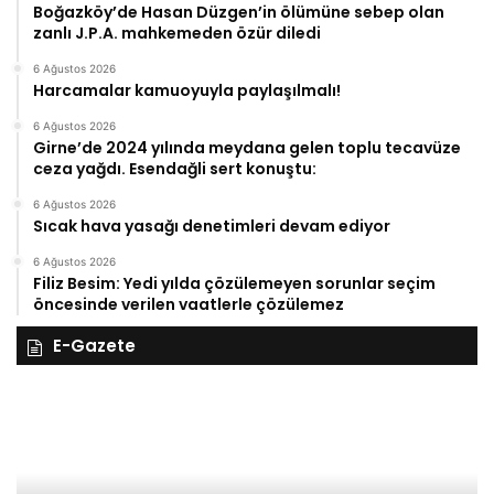
Boğazköy’de Hasan Düzgen’in ölümüne sebep olan
zanlı J.P.A. mahkemeden özür diledi
6 Ağustos 2026
Harcamalar kamuoyuyla paylaşılmalı!
6 Ağustos 2026
Girne’de 2024 yılında meydana gelen toplu tecavüze
ceza yağdı. Esendağli sert konuştu:
6 Ağustos 2026
Sıcak hava yasağı denetimleri devam ediyor
6 Ağustos 2026
Filiz Besim: Yedi yılda çözülemeyen sorunlar seçim
öncesinde verilen vaatlerle çözülemez
E-Gazete
27
Kasım
Perşembe
2025,
Gıynık