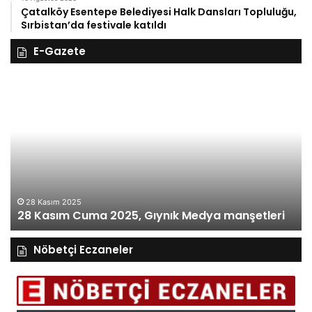
Çatalköy Esentepe Belediyesi Halk Dansları Topluluğu,
Sırbistan’da festivale katıldı
E-Gazete
28
27
Kasım
Ka
Cuma
Pe
2025,
20
Gıynık
Gı
Medya
M
manşetleri
ma
28 Kasım 2025
28 Kasım Cuma 2025, Gıynık Medya manşetleri
Nöbetçi Eczaneler