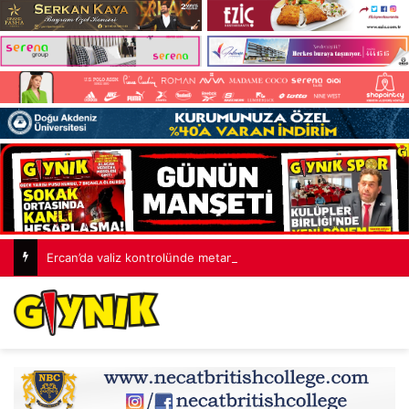
Ercan’da valiz kontrolünde metamfetamin ele geçirildi