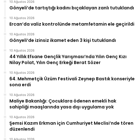
10 Ağustos 2026
Gönyeli’de tartıştığı kadını bıçaklayan zanlı tutuklandı
10 Ağustos 2026
Ercan’da valiz kontrolünde metamfetamin ele geçirildi
10 Ağustos 2026
Gönyeli’de izinsiz ikamet eden 3 kişi tutuklandı
10 Ağustos 2026
44 Yıllık Efsane Gençlik Yarışması’nda Yılın Genç Kızı
Nilay Polat, Yılın Genç Erkeği Berat Sözer
10 Ağustos 2026
64. Mehmetçik Üzüm Festivali Zeynep Bastık konseriyle
sona erdi
10 Ağustos 2026
Maliye Bakanlığı: Çocuklara ödenen emekli hak
sahipliği maaşlarında yasa dışı uygulama yok
10 Ağustos 2026
Şemsi Kazım Erkman için Cumhuriyet Meclisi’nde tören
düzenlendi
10 Ağustos 2026