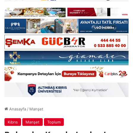
Anasayfa
/
Manşet
Kıbrıs
Manşet
Toplum