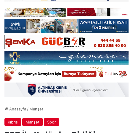
Anasayfa
/
Manşet
Kıbrıs
Manşet
Spor