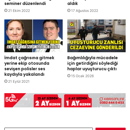
seminer düzenlendi
aldık
21 Ekim 2022
17 Ağustos 2022
İmdat çağrısına gitmek
Bağımlılığıyla mücadele
yerine ekip otosunda
için getirdiğini söylediği
sevişen polisler ses
haplar uyuşturucu çıktı
kaydıyla yakalandı
15 Ocak 2026
21 Eylül 2021