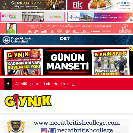
Alkollü içki tesiri altında direksiyon başına geçerek ölümlü kazaya sebebiyet veren zanlı Yağmur Açıkgöz yargı önündeydi