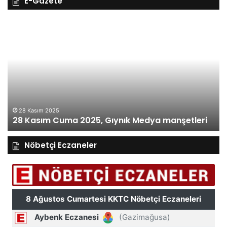
E-Gazete
28
27
Kasım
Ka
Cuma
Pe
2025,
20
Gıynık
Gı
Medya
M
manşetleri
ma
28 Kasım 2025
28 Kasım Cuma 2025, Gıynık Medya manşetleri
Nöbetçi Eczaneler