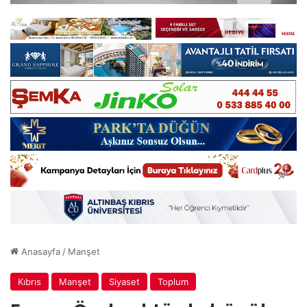
Anasayfa
/
Manşet
Kıbrıs
Manşet
Siyaset
Toplum