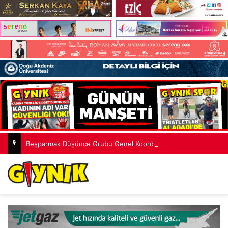
Beşparmak Düşünce Grubu Genel Koordinatörü M. Ergün Olgun