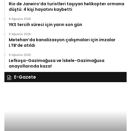
Rio de Janeiro’da turistleri taşıyan helikopter ormana
düştü: 4 kişi hayatını kaybetti
9 Ağustos 2026
YKS tercih süreci için yarın son gün
9 Ağustos 2026
Metehan’da kanalizasyon çalışmaları için imzalar
LTB’de atıldı
9 Ağustos 2026
Lefkoşa-Gazimağusa ve İskele-Gazimağusa
anayollarında kaza!
E-Gazete
27
Kasım
Perşembe
2025,
Gıynık
Medya
manşetleri