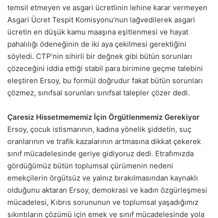
temsil etmeyen ve asgari ücretlinin lehine karar vermeyen
Asgari Ücret Tespit Komisyonu’nun lağvedilerek asgari
ücretin en düşük kamu maaşına eşitlenmesi ve hayat
pahalılığı ödeneğinin de iki aya çekilmesi gerektiğini
söyledi. CTP’nin sihirli bir değnek gibi bütün sorunları
çözeceğini iddia ettiği stabil para birimine geçme talebini
eleştiren Ersoy, bu formül doğrudur fakat bütün sorunları
çözmez, sınıfsal sorunları sınıfsal talepler çözer dedi.
Çaresiz Hissetmememiz İçin Örgütlenmemiz Gerekiyor
Ersoy, çocuk istismarının, kadına yönelik şiddetin, suç
oranlarının ve trafik kazalarının artmasına dikkat çekerek
sınıf mücadelesinde geriye gidiyoruz dedi. Etrafımızda
gördüğümüz bütün toplumsal çürümenin nedeni
emekçilerin örgütsüz ve yalnız bırakılmasından kaynaklı
olduğunu aktaran Ersoy, demokrasi ve kadın özgürleşmesi
mücadelesi, Kıbrıs sorununun ve toplumsal yaşadığımız
sıkıntıların çözümü için emek ve sınıf mücadelesinde yola