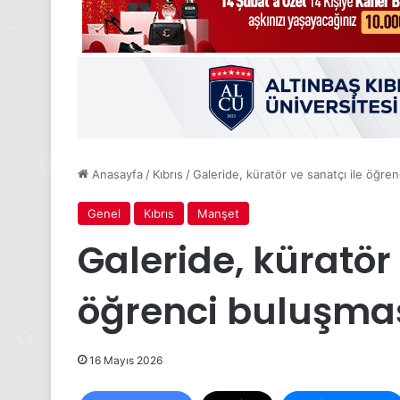
Anasayfa
/
Kıbrıs
/
Galeride, küratör ve sanatçı ile öğr
Genel
Kıbrıs
Manşet
Galeride, küratör 
öğrenci buluşma
16 Mayıs 2026