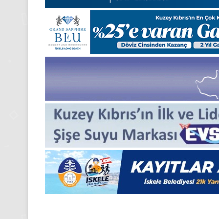
Pazartesi
2025,
Gıynık
Medya
manşetleri
24 Kasım 2025
24 Kasım Pazartesi 202
Medya manşetleri