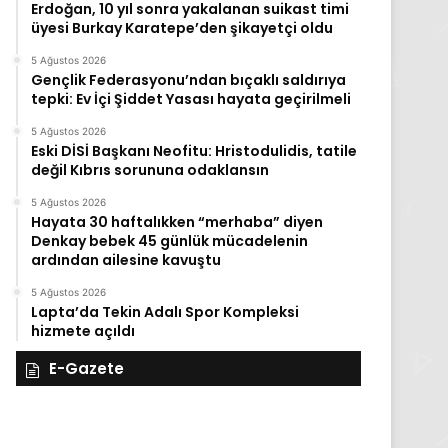
Erdoğan, 10 yıl sonra yakalanan suikast timi
üyesi Burkay Karatepe’den şikayetçi oldu
5 Ağustos 2026
Gençlik Federasyonu’ndan bıçaklı saldırıya
tepki: Ev İçi Şiddet Yasası hayata geçirilmeli
5 Ağustos 2026
Eski DİSİ Başkanı Neofitu: Hristodulidis, tatile
değil Kıbrıs sorununa odaklansın
5 Ağustos 2026
Hayata 30 haftalıkken “merhaba” diyen
Denkay bebek 45 günlük mücadelenin
ardından ailesine kavuştu
5 Ağustos 2026
Lapta’da Tekin Adalı Spor Kompleksi
hizmete açıldı
E-Gazete
28
27
Kasım
Kasım