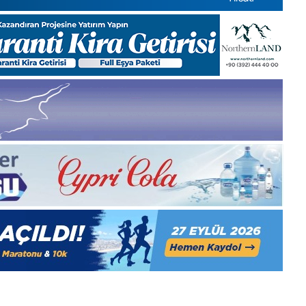
Pazartesi
2025,
Gıynık
Medya
manşetleri
1 Aralık 2025
5, Gıynık
1 Aralık Pazartesi 2025, Gıynık
Medya manşetleri