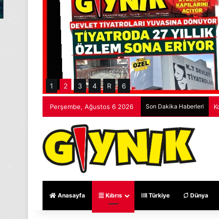
1
2
3
4
R
6
Perşembe, Ağustos 6 2026
Son Dakika Haberleri
K
Anasayfa
Kıbrıs
Türkiye
Dünya