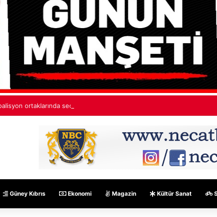
oalisyon ortaklarında seçim ve karma oy mesaisi sürüyor: Henüz ortak ka
Güney Kıbrıs
Ekonomi
Magazin
Kültür Sanat
S