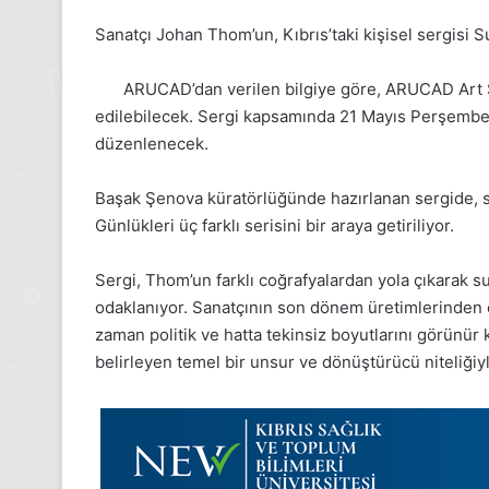
Sanatçı Johan Thom’un, Kıbrıs’taki kişisel sergisi Su
ARUCAD’dan verilen bilgiye göre, ARUCAD Art Sp
edilebilecek. Sergi kapsamında 21 Mayıs Perşembe 
düzenlenecek.
Başak Şenova küratörlüğünde hazırlanan sergide, s
Günlükleri üç farklı serisini bir araya getiriliyor.
Sergi, Thom’un farklı coğrafyalardan yola çıkarak su
odaklanıyor. Sanatçının son dönem üretimlerinden o
zaman politik ve hatta tekinsiz boyutlarını görünür kı
belirleyen temel bir unsur ve dönüştürücü niteliğiyl
24
Kasım