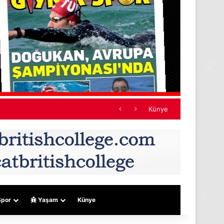
rar yok
Künye
por
Yaşam
Künye