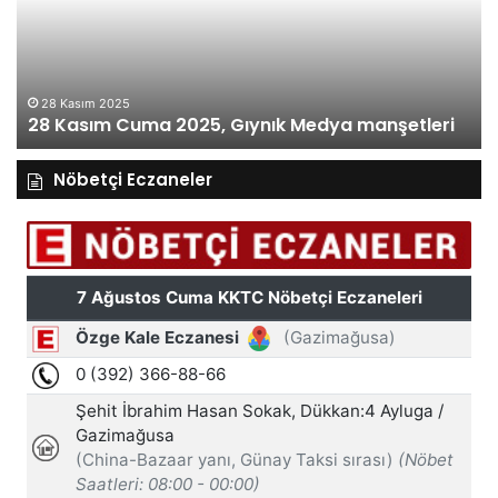
Gıynık
Gı
Medya
M
manşetleri
ma
28 Kasım 2025
28 Kasım Cuma 2025, Gıynık Medya manşetleri
Nöbetçi Eczaneler