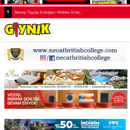
Recep Tayyip Erdoğan: Mekke Ortak Savunma Anlaşması hiçbir ülkeyi hedef almıyor