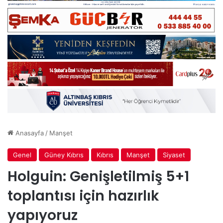
Anasayfa
/
Manşet
Genel
Güney Kıbrıs
Kıbrıs
Manşet
Siyaset
Holguin: Genişletilmiş 5+1
toplantısı için hazırlık
yapıyoruz