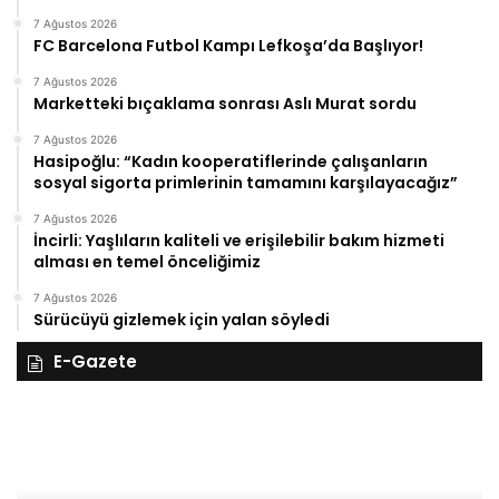
7 Ağustos 2026
FC Barcelona Futbol Kampı Lefkoşa’da Başlıyor!
7 Ağustos 2026
Marketteki bıçaklama sonrası Aslı Murat sordu
7 Ağustos 2026
Hasipoğlu: “Kadın kooperatiflerinde çalışanların
sosyal sigorta primlerinin tamamını karşılayacağız”
7 Ağustos 2026
İncirli: Yaşlıların kaliteli ve erişilebilir bakım hizmeti
alması en temel önceliğimiz
7 Ağustos 2026
Sürücüyü gizlemek için yalan söyledi
E-Gazete
28
27
Kasım
Ka
Cuma
Pe
2025,
20