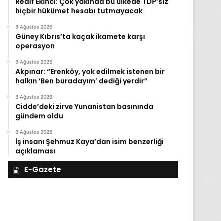
Redif Ekinci: Çok yakında bu ülkede TDP’siz
hiçbir hükümet hesabı tutmayacak
8 Ağustos 2026
Güney Kıbrıs’ta kaçak ikamete karşı
operasyon
8 Ağustos 2026
Akpınar: “Erenköy, yok edilmek istenen bir
halkın ‘Ben buradayım’ dediği yerdir”
8 Ağustos 2026
Cidde’deki zirve Yunanistan basınında
gündem oldu
8 Ağustos 2026
İş insanı Şehmuz Kaya’dan isim benzerliği
açıklaması
E-Gazete
28
27
Kasım
Kasım
Cuma
Perşembe