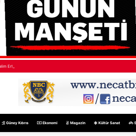
alim Erhalk için acil A Rh(+) kan bağışı çağrısı
Güney Kıbrıs
Ekonomi
Magazin
Kültür Sanat
S