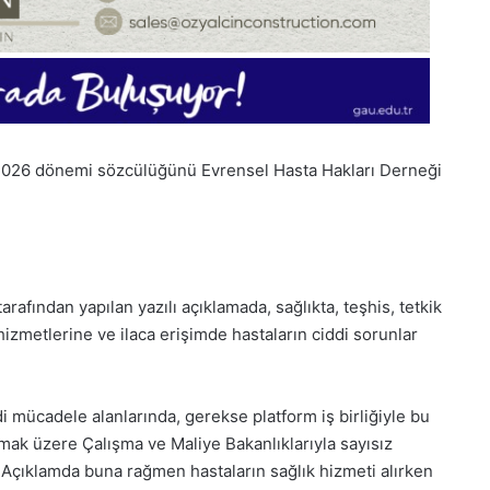
 2026 dönemi sözcülüğünü Evrensel Hasta Hakları Derneği
afından yapılan yazılı açıklamada, sağlıkta, teşhis, tetkik
hizmetlerine ve ilaca erişimde hastaların ciddi sorunlar
 mücadele alanlarında, gerekse platform iş birliğiyle bu
1
lmak üzere Çalışma ve Maliye Bakanlıklarıyla sayısız
Aralık
 Açıklamda buna rağmen hastaların sağlık hizmeti alırken
Pazartesi