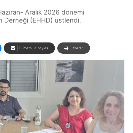
Haziran- Aralık 2026 dönemi
ı Derneği (EHHD) üstlendi.
E-Posta ile paylaş
Yazdır