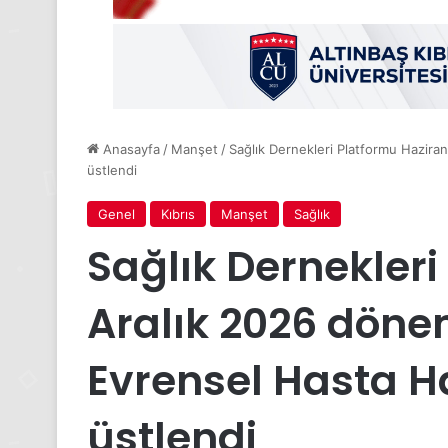
Anasayfa
/
Manşet
/
Sağlık Dernekleri Platformu Hazira
üstlendi
Genel
Kıbrıs
Manşet
Sağlık
Sağlık Dernekler
Aralık 2026 dön
Evrensel Hasta H
üstlendi