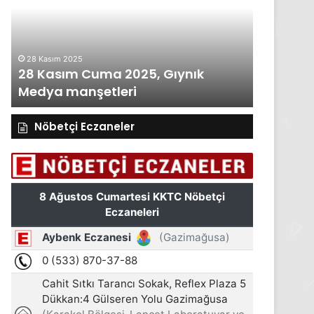
2025,
2025,
Gıynık
Gıynık
Medya
Medya
manşetleri
manşetleri
28 Kasım 2025
27 Kasım 2
28 Kasım Cuma 2025, Gıynık
27 Kası
Medya manşetleri
Medya m
Nöbetçi Eczaneler