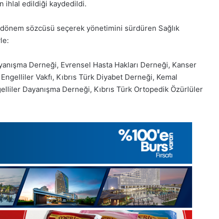
2025,
n ihlal edildiği kaydedildi.
Gıynık
Medya
bir dönem sözcüsü seçerek yönetimini sürdüren Sağlık
manşetleri
le:
1 Aralık 2025
5, Gıynık
1 Aralık Pazartesi 2025, Gıynık
Medya manşetleri
ayanışma Derneği, Evrensel Hasta Hakları Derneği, Kanser
Engelliler Vakfı, Kıbrıs Türk Diyabet Derneği, Kemal
elliler Dayanışma Derneği, Kıbrıs Türk Ortopedik Özürlüler