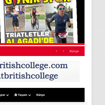
Künye
por
Yaşam
Künye