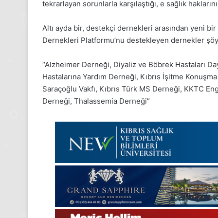
2025,
tekrarlayan sorunlarla karşılaştığı, e sağlık haklarını
Gıynık
Medya
Altı ayda bir, destekçi dernekleri arasından yeni 
manşetleri
Dernekleri Platformu’nu destekleyen dernekler şöy
24 Kasım 2025
24 Kasım Pazartesi 202
Medya manşetleri
“Alzheimer Derneği, Diyaliz ve Böbrek Hastaları D
Hastalarına Yardım Derneği, Kıbrıs İşitme Konuşma 
Saraçoğlu Vakfı, Kıbrıs Türk MS Derneği, KKTC Eng
Derneği, Thalassemia Derneği”