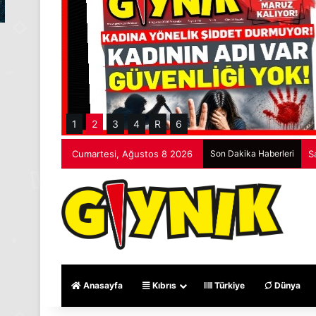
1
2
3
4
R
6
Cumartesi, Ağustos 8 2026
Son Dakika Haberleri
S
Anasayfa
Kıbrıs
Türkiye
Dünya