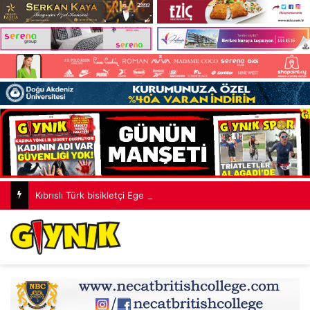
Kıbrıslı Türk bisikletçi Ege Erülkü, Isparta’daki yol yarışının ilk gününü zirvede tamamladı