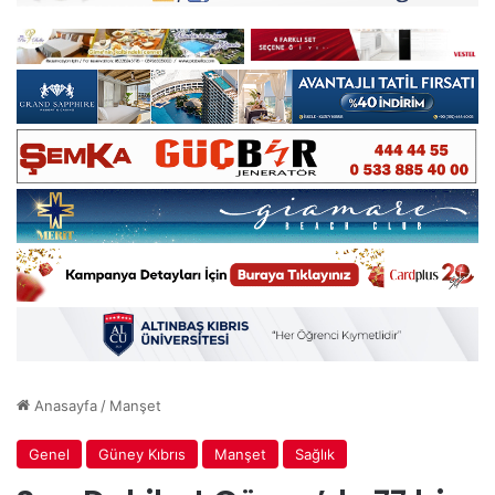
Anasayfa
/
Manşet
Genel
Güney Kıbrıs
Manşet
Sağlık