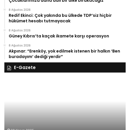
Çocuklarımıza daha adil bir ülke bırakacağız
8 Ağustos 2026
Redif Ekinci: Çok yakında bu ülkede TDP’siz hiçbir
hükümet hesabı tutmayacak
8 Ağustos 2026
Güney Kıbrıs’ta kaçak ikamete karşı operasyon
8 Ağustos 2026
Akpınar: “Erenköy, yok edilmek istenen bir halkın ‘Ben
buradayım’ dediği yerdir”
E-Gazete
28
27
Kasım
Ka
Cuma
Pe
2025,
20
Gıynık
Gı
Medya
M
manşetleri
ma