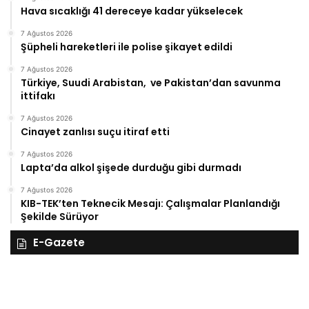
Hava sıcaklığı 41 dereceye kadar yükselecek
7 Ağustos 2026
Şüpheli hareketleri ile polise şikayet edildi
7 Ağustos 2026
Türkiye, Suudi Arabistan, ve Pakistan’dan savunma
ittifakı
7 Ağustos 2026
Cinayet zanlısı suçu itiraf etti
7 Ağustos 2026
Lapta’da alkol şişede durduğu gibi durmadı
7 Ağustos 2026
KIB-TEK’ten Teknecik Mesajı: Çalışmalar Planlandığı
Şekilde Sürüyor
E-Gazete
28
27
Kasım
Ka
Cuma
Pe