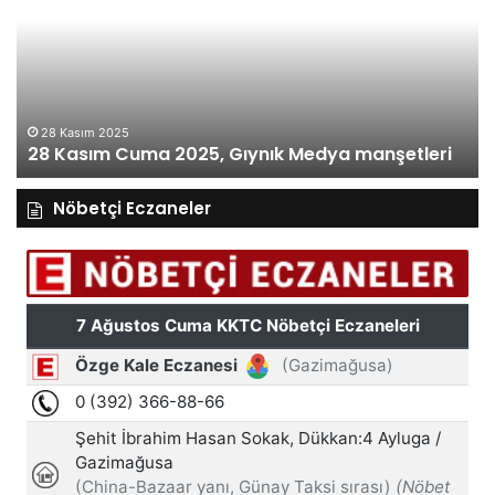
2025,
20
Gıynık
Gı
Medya
M
manşetleri
ma
28 Kasım 2025
28 Kasım Cuma 2025, Gıynık Medya manşetleri
Nöbetçi Eczaneler