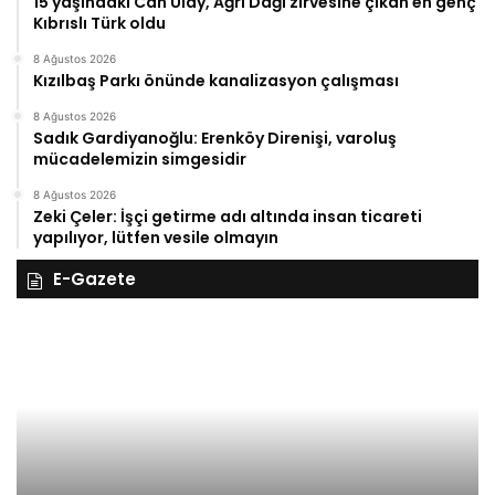
15 yaşındaki Can Ulay, Ağrı Dağı zirvesine çıkan en genç
Kıbrıslı Türk oldu
8 Ağustos 2026
Kızılbaş Parkı önünde kanalizasyon çalışması
8 Ağustos 2026
Sadık Gardiyanoğlu: Erenköy Direnişi, varoluş
mücadelemizin simgesidir
8 Ağustos 2026
Zeki Çeler: İşçi getirme adı altında insan ticareti
yapılıyor, lütfen vesile olmayın
E-Gazete
28
27
Kasım
Ka
Cuma
Pe
2025,
20
Gıynık
Gı
Medya
M
manşetleri
ma