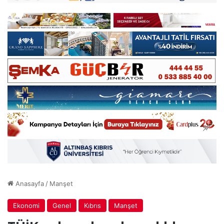
Anasayfa
/
Manşet
Ekonomi
Genel
Kıbrıs
Manşet