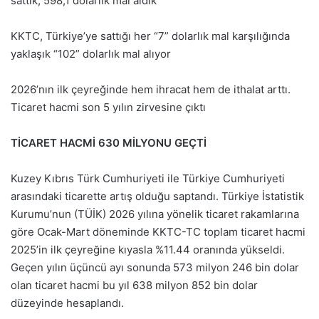
sattık, 598,1 dolarlık mal aldık
KKTC, Türkiye’ye sattığı her “7” dolarlık mal karşılığında
yaklaşık “102” dolarlık mal alıyor
2026’nın ilk çeyreğinde hem ihracat hem de ithalat arttı.
Ticaret hacmi son 5 yılın zirvesine çıktı
TİCARET HACMİ 630 MİLYONU GEÇTİ
Kuzey Kıbrıs Türk Cumhuriyeti ile Türkiye Cumhuriyeti
arasındaki ticarette artış olduğu saptandı. Türkiye İstatistik
Kurumu’nun (TÜİK) 2026 yılına yönelik ticaret rakamlarına
göre Ocak-Mart döneminde KKTC-TC toplam ticaret hacmi
2025’in ilk çeyreğine kıyasla %11.44 oranında yükseldi.
Geçen yılın üçüncü ayı sonunda 573 milyon 246 bin dolar
olan ticaret hacmi bu yıl 638 milyon 852 bin dolar
düzeyinde hesaplandı.