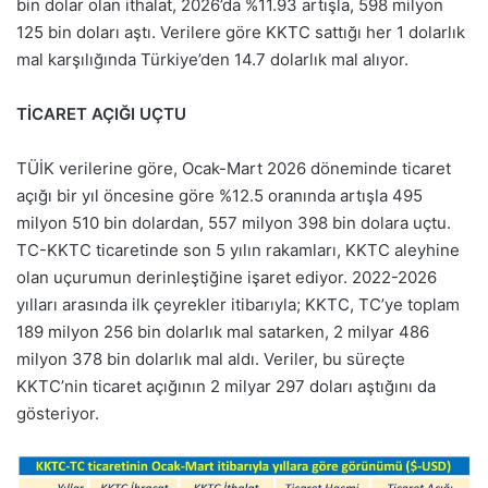
bin dolar olan ithalat, 2026’da %11.93 artışla, 598 milyon
125 bin doları aştı. Verilere göre KKTC sattığı her 1 dolarlık
mal karşılığında Türkiye’den 14.7 dolarlık mal alıyor.
TİCARET AÇIĞI UÇTU
TÜİK verilerine göre, Ocak-Mart 2026 döneminde ticaret
açığı bir yıl öncesine göre %12.5 oranında artışla 495
milyon 510 bin dolardan, 557 milyon 398 bin dolara uçtu.
TC-KKTC ticaretinde son 5 yılın rakamları, KKTC aleyhine
olan uçurumun derinleştiğine işaret ediyor. 2022-2026
yılları arasında ilk çeyrekler itibarıyla; KKTC, TC’ye toplam
189 milyon 256 bin dolarlık mal satarken, 2 milyar 486
milyon 378 bin dolarlık mal aldı. Veriler, bu süreçte
KKTC’nin ticaret açığının 2 milyar 297 doları aştığını da
gösteriyor.