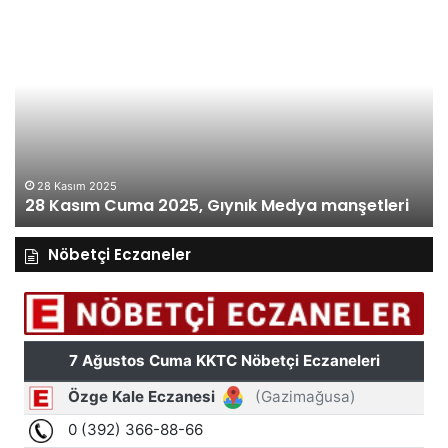
28
27
Kasım
Ka
Cuma
Pe
2025,
20
Gıynık
Gı
Medya
M
manşetleri
ma
28 Kasım 2025
28 Kasım Cuma 2025, Gıynık Medya manşetleri
Nöbetçi Eczaneler