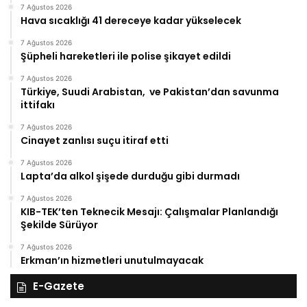
7 Ağustos 2026
Hava sıcaklığı 41 dereceye kadar yükselecek
7 Ağustos 2026
Şüpheli hareketleri ile polise şikayet edildi
7 Ağustos 2026
Türkiye, Suudi Arabistan, ve Pakistan’dan savunma
ittifakı
7 Ağustos 2026
Cinayet zanlısı suçu itiraf etti
7 Ağustos 2026
Lapta’da alkol şişede durduğu gibi durmadı
7 Ağustos 2026
KIB-TEK’ten Teknecik Mesajı: Çalışmalar Planlandığı
Şekilde Sürüyor
7 Ağustos 2026
Erkman’ın hizmetleri unutulmayacak
E-Gazete