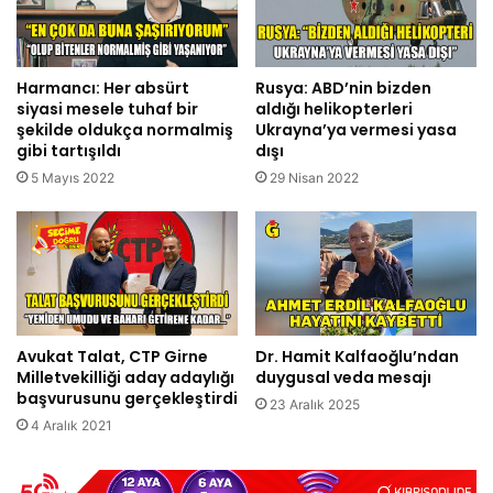
Harmancı: Her absürt
Rusya: ABD’nin bizden
siyasi mesele tuhaf bir
aldığı helikopterleri
şekilde oldukça normalmiş
Ukrayna’ya vermesi yasa
gibi tartışıldı
dışı
5 Mayıs 2022
29 Nisan 2022
Avukat Talat, CTP Girne
Dr. Hamit Kalfaoğlu’ndan
Milletvekilliği aday adaylığı
duygusal veda mesajı
başvurusunu gerçekleştirdi
23 Aralık 2025
4 Aralık 2021